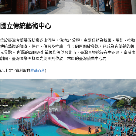
國立傳統藝術中心
位於臺灣宜蘭縣五結鄉冬山河畔，佔地24公頃，主要任務為統籌、規劃、推動
傳統藝術的調查、保存、傳習及推廣工作；園區開放參觀，已成為宜蘭縣的觀
光景點。 所屬的四個派出單位均設於台北市，臺灣音樂館設在中正區，臺灣豫
劇團、臺灣國樂團與國光劇團則位於士林區的臺灣戲曲中心內。
(以上文字資料取自
維基百科
)