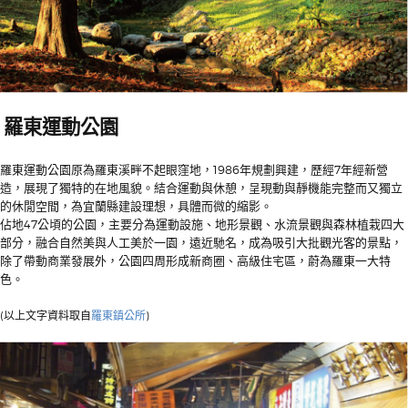
羅東運動公園
羅東運動公園原為羅東溪畔不起眼窪地，1986年規劃興建，歷經7年經新營
造，展現了獨特的在地風貌。結合運動與休憩，呈現動與靜機能完整而又獨立
的休閒空間，為宜蘭縣建設理想，具體而微的縮影。
佔地47公頃的公園，主要分為運動設施、地形景觀、水流景觀與森林植栽四大
部分，融合自然美與人工美於一園，遠近馳名，成為吸引大批觀光客的景點，
除了帶動商業發展外，公園四周形成新商圈、高級住宅區，蔚為羅東一大特
色。
(以上文字資料取自
羅東鎮公所
)