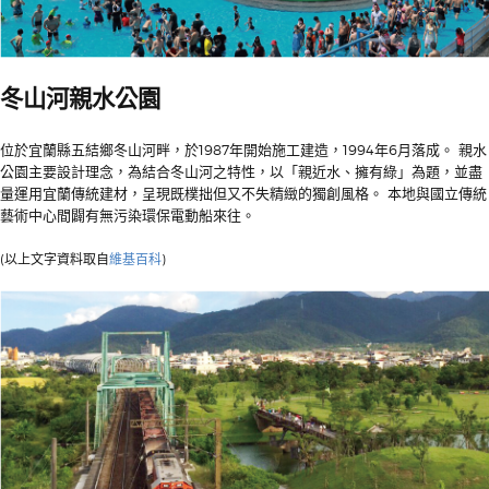
冬山河親水公園
位於宜蘭縣五結鄉冬山河畔，於1987年開始施工建造，1994年6月落成。 親水
公園主要設計理念，為結合冬山河之特性，以「親近水、擁有綠」為題，並盡
量運用宜蘭傳統建材，呈現既樸拙但又不失精緻的獨創風格。 本地與國立傳統
藝術中心間闢有無污染環保電動船來往。
(以上文字資料取自
維基百科
)