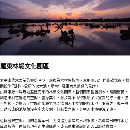
羅東林場文化園區
太平山代木事業的興盛時期，羅東為木材集散地。直到1982年停止砍伐後，相
關設施只剩5.6公煩的儲木池，是當年羅東商業鼎盛的見證。
由羅東貯木場現地整建而來的林業文化園區，整個園區種滿樹木，蔭蔭鬰鬰，
創造出相當舒適的空間，置身其中，腳步都不由得放緩了；寬闊的貯木池，波
平如鏡，更增添了空間的幽靜氣氛；這個人工挖掘的貯木池，乍看之下與一般
自然形成的池塘並沒有多大差別，但細看之後，其中的木樁卻洩了底。
這個歷史空間活用的溫馨案例，將引進打那岸的水利系統，串聯昔日的貯木池
成為藍帶，再統合現有的生態綠帶，成為羅東鎮嶄新的入口城鎮意象。